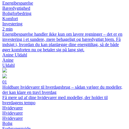
Energibesparelse
Bæredygtighed
Boligforbedring
Komfort
Investering
2 min
Energibesparelse handler ikke kun om lavere regninger – det er en
investering i et sundere, mere behageligt og bæredygtigt hjem. Få
indsigt i, hvordan du kan planlægge dine energitiltag, så de både
øger komforten nu og betaler sig på lang sigt.
Anine Uldahl
Anine
Uldahl
01
Holdbare hvidevarer til hverdagsbrug – sådan vælger du modeller,
der kan klare en travl hverdag
Få mere ud af dine hvidevarer med modeller, der holder til
hverdagens tempo
Hvidevarer
Hvidevarer
Hvidevarer
Bolig
Forbrugerguide