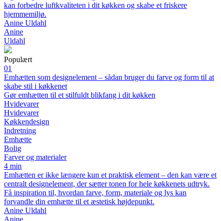
kan forbedre luftkvaliteten i dit køkken og skabe et friskere
hjemmemiljø.
Anine Uldahl
Anine
Uldahl
Populært
01
Emhætten som designelement – sådan bruger du farve og form til at
skabe stil i køkkenet
Gør emhætten til et stilfuldt blikfang i dit køkken
Hvidevarer
Hvidevarer
Køkkendesign
Indretning
Emhætte
Bolig
Farver og materialer
4 min
Emhætten er ikke længere kun et praktisk element – den kan være et
centralt designelement, der sætter tonen for hele køkkenets udtryk.
Få inspiration til, hvordan farve, form, materiale og lys kan
forvandle din emhætte til et æstetisk højdepunkt.
Anine Uldahl
Anine