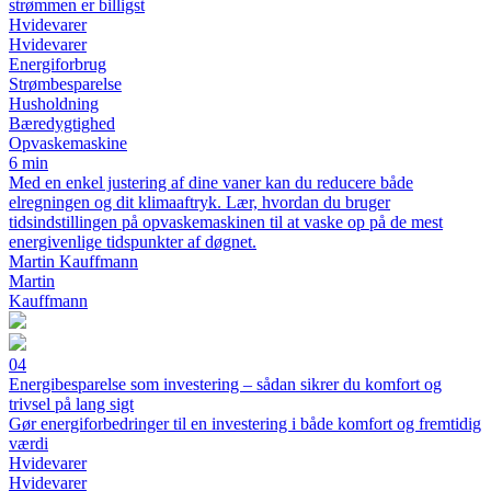
strømmen er billigst
Hvidevarer
Hvidevarer
Energiforbrug
Strømbesparelse
Husholdning
Bæredygtighed
Opvaskemaskine
6 min
Med en enkel justering af dine vaner kan du reducere både
elregningen og dit klimaaftryk. Lær, hvordan du bruger
tidsindstillingen på opvaskemaskinen til at vaske op på de mest
energivenlige tidspunkter af døgnet.
Martin Kauffmann
Martin
Kauffmann
04
Energibesparelse som investering – sådan sikrer du komfort og
trivsel på lang sigt
Gør energiforbedringer til en investering i både komfort og fremtidig
værdi
Hvidevarer
Hvidevarer