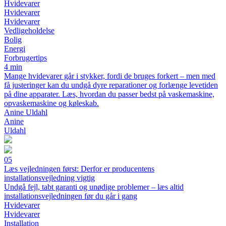
Hvidevarer
Hvidevarer
Hvidevarer
Vedligeholdelse
Bolig
Energi
Forbrugertips
4 min
Mange hvidevarer går i stykker, fordi de bruges forkert – men med
få justeringer kan du undgå dyre reparationer og forlænge levetiden
på dine apparater. Læs, hvordan du passer bedst på vaskemaskine,
opvaskemaskine og køleskab.
Anine Uldahl
Anine
Uldahl
05
Læs vejledningen først: Derfor er producentens
installationsvejledning vigtig
Undgå fejl, tabt garanti og unødige problemer – læs altid
installationsvejledningen før du går i gang
Hvidevarer
Hvidevarer
Installation