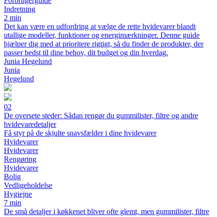
Forbrugerguide
Indretning
2 min
Det kan være en udfordring at vælge de rette hvidevarer blandt
utallige modeller, funktioner og energimærkninger. Denne guide
hjælper dig med at prioritere rigtigt, så du finder de produkter, der
passer bedst til dine behov, dit budget og din hverdag.
Junia Hegelund
Junia
Hegelund
02
De oversete steder: Sådan rengør du gummilister, filtre og andre
hvidevaredetaljer
Få styr på de skjulte snavsfælder i dine hvidevarer
Hvidevarer
Hvidevarer
Rengøring
Hvidevarer
Bolig
Vedligeholdelse
Hygiejne
7 min
De små detaljer i køkkenet bliver ofte glemt, men gummilister, filtre