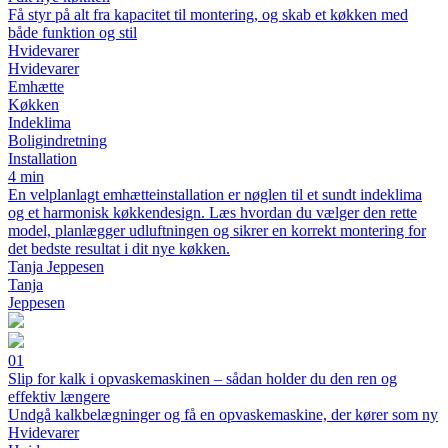
Få styr på alt fra kapacitet til montering, og skab et køkken med
både funktion og stil
Hvidevarer
Hvidevarer
Emhætte
Køkken
Indeklima
Boligindretning
Installation
4 min
En velplanlagt emhætteinstallation er nøglen til et sundt indeklima
og et harmonisk køkkendesign. Læs hvordan du vælger den rette
model, planlægger udluftningen og sikrer en korrekt montering for
det bedste resultat i dit nye køkken.
Tanja Jeppesen
Tanja
Jeppesen
01
Slip for kalk i opvaskemaskinen – sådan holder du den ren og
effektiv længere
Undgå kalkbelægninger og få en opvaskemaskine, der kører som ny
Hvidevarer