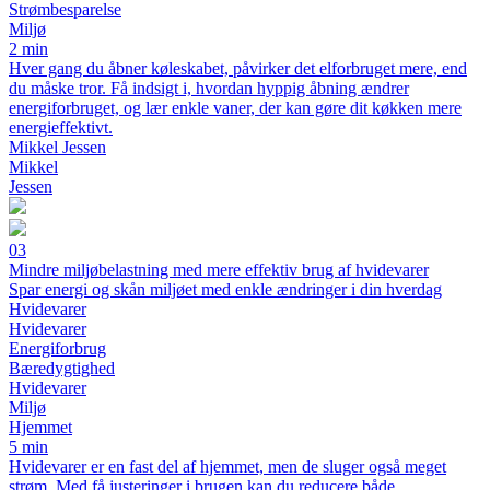
Strømbesparelse
Miljø
2 min
Hver gang du åbner køleskabet, påvirker det elforbruget mere, end
du måske tror. Få indsigt i, hvordan hyppig åbning ændrer
energiforbruget, og lær enkle vaner, der kan gøre dit køkken mere
energieffektivt.
Mikkel Jessen
Mikkel
Jessen
03
Mindre miljøbelastning med mere effektiv brug af hvidevarer
Spar energi og skån miljøet med enkle ændringer i din hverdag
Hvidevarer
Hvidevarer
Energiforbrug
Bæredygtighed
Hvidevarer
Miljø
Hjemmet
5 min
Hvidevarer er en fast del af hjemmet, men de sluger også meget
strøm. Med få justeringer i brugen kan du reducere både