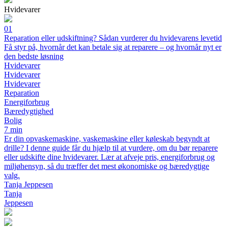
Hvidevarer
01
Reparation eller udskiftning? Sådan vurderer du hvidevarens levetid
Få styr på, hvornår det kan betale sig at reparere – og hvornår nyt er
den bedste løsning
Hvidevarer
Hvidevarer
Hvidevarer
Reparation
Energiforbrug
Bæredygtighed
Bolig
7 min
Er din opvaskemaskine, vaskemaskine eller køleskab begyndt at
drille? I denne guide får du hjælp til at vurdere, om du bør reparere
eller udskifte dine hvidevarer. Lær at afveje pris, energiforbrug og
miljøhensyn, så du træffer det mest økonomiske og bæredygtige
valg.
Tanja Jeppesen
Tanja
Jeppesen