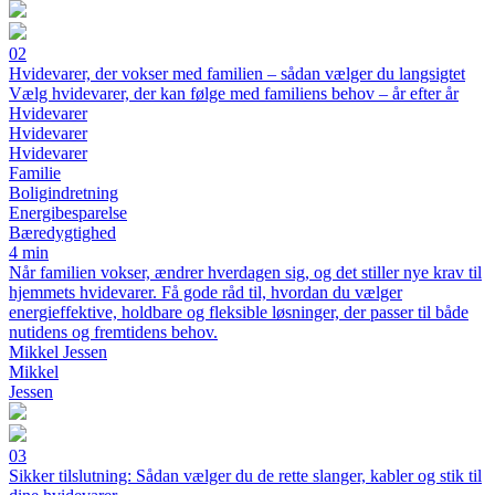
02
Hvidevarer, der vokser med familien – sådan vælger du langsigtet
Vælg hvidevarer, der kan følge med familiens behov – år efter år
Hvidevarer
Hvidevarer
Hvidevarer
Familie
Boligindretning
Energibesparelse
Bæredygtighed
4 min
Når familien vokser, ændrer hverdagen sig, og det stiller nye krav til
hjemmets hvidevarer. Få gode råd til, hvordan du vælger
energieffektive, holdbare og fleksible løsninger, der passer til både
nutidens og fremtidens behov.
Mikkel Jessen
Mikkel
Jessen
03
Sikker tilslutning: Sådan vælger du de rette slanger, kabler og stik til