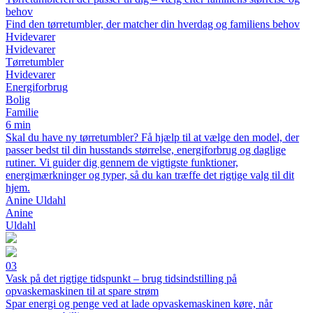
behov
Find den tørretumbler, der matcher din hverdag og familiens behov
Hvidevarer
Hvidevarer
Tørretumbler
Hvidevarer
Energiforbrug
Bolig
Familie
6 min
Skal du have ny tørretumbler? Få hjælp til at vælge den model, der
passer bedst til din husstands størrelse, energiforbrug og daglige
rutiner. Vi guider dig gennem de vigtigste funktioner,
energimærkninger og typer, så du kan træffe det rigtige valg til dit
hjem.
Anine Uldahl
Anine
Uldahl
03
Vask på det rigtige tidspunkt – brug tidsindstilling på
opvaskemaskinen til at spare strøm
Spar energi og penge ved at lade opvaskemaskinen køre, når