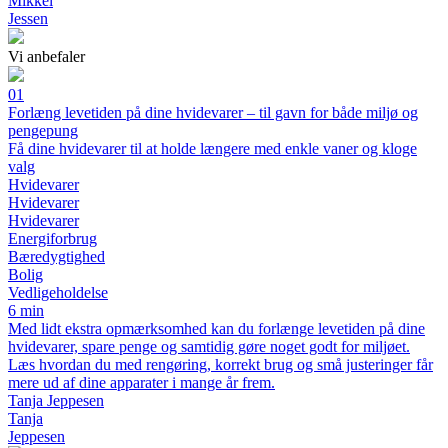
Mikkel
Jessen
Vi anbefaler
01
Forlæng levetiden på dine hvidevarer – til gavn for både miljø og
pengepung
Få dine hvidevarer til at holde længere med enkle vaner og kloge
valg
Hvidevarer
Hvidevarer
Hvidevarer
Energiforbrug
Bæredygtighed
Bolig
Vedligeholdelse
6 min
Med lidt ekstra opmærksomhed kan du forlænge levetiden på dine
hvidevarer, spare penge og samtidig gøre noget godt for miljøet.
Læs hvordan du med rengøring, korrekt brug og små justeringer får
mere ud af dine apparater i mange år frem.
Tanja Jeppesen
Tanja
Jeppesen