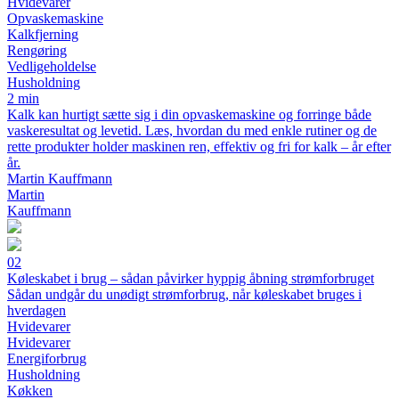
Hvidevarer
Opvaskemaskine
Kalkfjerning
Rengøring
Vedligeholdelse
Husholdning
2 min
Kalk kan hurtigt sætte sig i din opvaskemaskine og forringe både
vaskeresultat og levetid. Læs, hvordan du med enkle rutiner og de
rette produkter holder maskinen ren, effektiv og fri for kalk – år efter
år.
Martin Kauffmann
Martin
Kauffmann
02
Køleskabet i brug – sådan påvirker hyppig åbning strømforbruget
Sådan undgår du unødigt strømforbrug, når køleskabet bruges i
hverdagen
Hvidevarer
Hvidevarer
Energiforbrug
Husholdning
Køkken