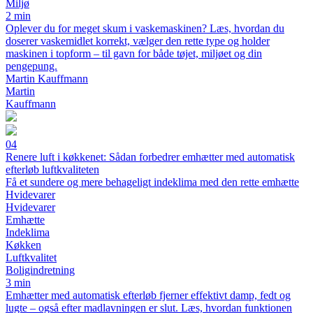
Miljø
2 min
Oplever du for meget skum i vaskemaskinen? Læs, hvordan du
doserer vaskemidlet korrekt, vælger den rette type og holder
maskinen i topform – til gavn for både tøjet, miljøet og din
pengepung.
Martin Kauffmann
Martin
Kauffmann
04
Renere luft i køkkenet: Sådan forbedrer emhætter med automatisk
efterløb luftkvaliteten
Få et sundere og mere behageligt indeklima med den rette emhætte
Hvidevarer
Hvidevarer
Emhætte
Indeklima
Køkken
Luftkvalitet
Boligindretning
3 min
Emhætter med automatisk efterløb fjerner effektivt damp, fedt og
lugte – også efter madlavningen er slut. Læs, hvordan funktionen