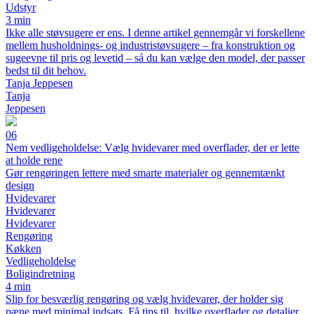
Udstyr
3 min
Ikke alle støvsugere er ens. I denne artikel gennemgår vi forskellene
mellem husholdnings- og industristøvsugere – fra konstruktion og
sugeevne til pris og levetid – så du kan vælge den model, der passer
bedst til dit behov.
Tanja Jeppesen
Tanja
Jeppesen
06
Nem vedligeholdelse: Vælg hvidevarer med overflader, der er lette
at holde rene
Gør rengøringen lettere med smarte materialer og gennemtænkt
design
Hvidevarer
Hvidevarer
Hvidevarer
Rengøring
Køkken
Vedligeholdelse
Boligindretning
4 min
Slip for besværlig rengøring og vælg hvidevarer, der holder sig
pæne med minimal indsats. Få tips til, hvilke overflader og detaljer