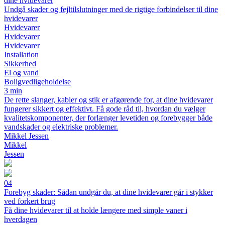
dine hvidevarer
Undgå skader og fejltilslutninger med de rigtige forbindelser til dine
hvidevarer
Hvidevarer
Hvidevarer
Hvidevarer
Installation
Sikkerhed
El og vand
Boligvedligeholdelse
3 min
De rette slanger, kabler og stik er afgørende for, at dine hvidevarer
fungerer sikkert og effektivt. Få gode råd til, hvordan du vælger
kvalitetskomponenter, der forlænger levetiden og forebygger både
vandskader og elektriske problemer.
Mikkel Jessen
Mikkel
Jessen
04
Forebyg skader: Sådan undgår du, at dine hvidevarer går i stykker
ved forkert brug
Få dine hvidevarer til at holde længere med simple vaner i
hverdagen