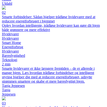
Uldahl
02
Smarte forbindelser: Sådan hjælper trådløse hvidevarer med at
reducere energiforbruget i hjemmet
Oplev hvordan intelligente, trådløse hvidevarer kan gøre dit hjem
både grønnere og mere effektivt
Hvidevarer
Hvidevarer
Smart Home
Energiforbrug
Hvidevarer
Bæredygtighed
Teknologi
2 min
Smarte hvidevarer er ikke længere fremtiden – de er allerede i
mange hjem. Læs hvordan trådløse forbindelser og intelligent
styring hjælper dig med at reducere energiforbruget, udnytte
strømmen smartere og skabe et mere bæredygtigt hjem.
Tanja Jeppesen
Tanja
Jeppesen
03