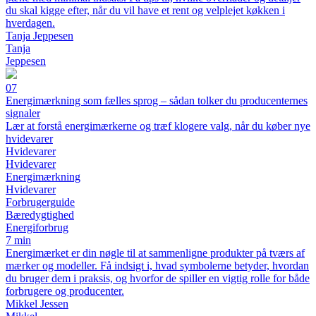
du skal kigge efter, når du vil have et rent og velplejet køkken i
hverdagen.
Tanja Jeppesen
Tanja
Jeppesen
07
Energimærkning som fælles sprog – sådan tolker du producenternes
signaler
Lær at forstå energimærkerne og træf klogere valg, når du køber nye
hvidevarer
Hvidevarer
Hvidevarer
Energimærkning
Hvidevarer
Forbrugerguide
Bæredygtighed
Energiforbrug
7 min
Energimærket er din nøgle til at sammenligne produkter på tværs af
mærker og modeller. Få indsigt i, hvad symbolerne betyder, hvordan
du bruger dem i praksis, og hvorfor de spiller en vigtig rolle for både
forbrugere og producenter.
Mikkel Jessen