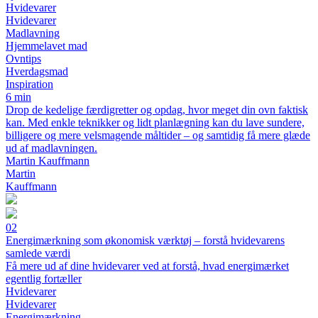
Hvidevarer
Hvidevarer
Madlavning
Hjemmelavet mad
Ovntips
Hverdagsmad
Inspiration
6 min
Drop de kedelige færdigretter og opdag, hvor meget din ovn faktisk
kan. Med enkle teknikker og lidt planlægning kan du lave sundere,
billigere og mere velsmagende måltider – og samtidig få mere glæde
ud af madlavningen.
Martin Kauffmann
Martin
Kauffmann
02
Energimærkning som økonomisk værktøj – forstå hvidevarens
samlede værdi
Få mere ud af dine hvidevarer ved at forstå, hvad energimærket
egentlig fortæller
Hvidevarer
Hvidevarer
Energimærkning