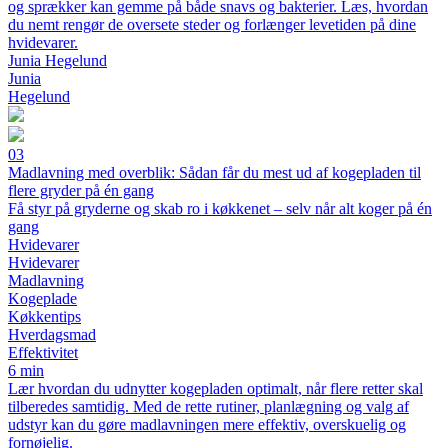
og sprækker kan gemme på både snavs og bakterier. Læs, hvordan
du nemt rengør de oversete steder og forlænger levetiden på dine
hvidevarer.
Junia Hegelund
Junia
Hegelund
03
Madlavning med overblik: Sådan får du mest ud af kogepladen til
flere gryder på én gang
Få styr på gryderne og skab ro i køkkenet – selv når alt koger på én
gang
Hvidevarer
Hvidevarer
Madlavning
Kogeplade
Køkkentips
Hverdagsmad
Effektivitet
6 min
Lær hvordan du udnytter kogepladen optimalt, når flere retter skal
tilberedes samtidig. Med de rette rutiner, planlægning og valg af
udstyr kan du gøre madlavningen mere effektiv, overskuelig og
fornøjelig.