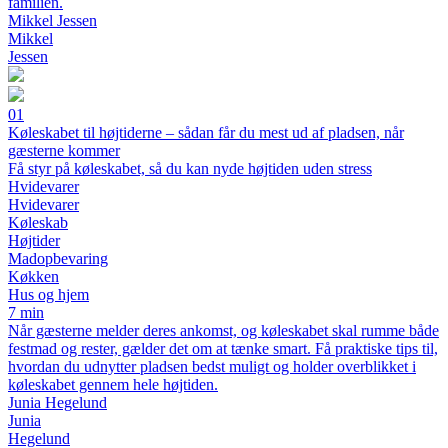
familien.
Mikkel Jessen
Mikkel
Jessen
01
Køleskabet til højtiderne – sådan får du mest ud af pladsen, når
gæsterne kommer
Få styr på køleskabet, så du kan nyde højtiden uden stress
Hvidevarer
Hvidevarer
Køleskab
Højtider
Madopbevaring
Køkken
Hus og hjem
7 min
Når gæsterne melder deres ankomst, og køleskabet skal rumme både
festmad og rester, gælder det om at tænke smart. Få praktiske tips til,
hvordan du udnytter pladsen bedst muligt og holder overblikket i
køleskabet gennem hele højtiden.
Junia Hegelund
Junia
Hegelund