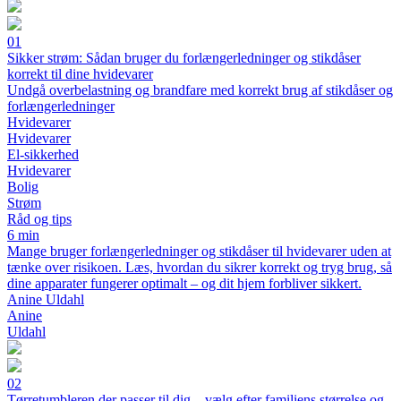
01
Sikker strøm: Sådan bruger du forlængerledninger og stikdåser
korrekt til dine hvidevarer
Undgå overbelastning og brandfare med korrekt brug af stikdåser og
forlængerledninger
Hvidevarer
Hvidevarer
El-sikkerhed
Hvidevarer
Bolig
Strøm
Råd og tips
6 min
Mange bruger forlængerledninger og stikdåser til hvidevarer uden at
tænke over risikoen. Læs, hvordan du sikrer korrekt og tryg brug, så
dine apparater fungerer optimalt – og dit hjem forbliver sikkert.
Anine Uldahl
Anine
Uldahl
02
Tørretumbleren der passer til dig – vælg efter familiens størrelse og