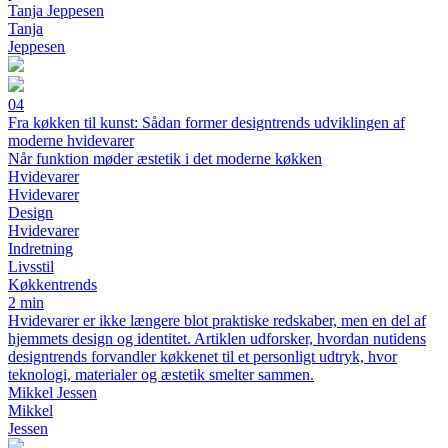
Tanja Jeppesen
Tanja
Jeppesen
04
Fra køkken til kunst: Sådan former designtrends udviklingen af
moderne hvidevarer
Når funktion møder æstetik i det moderne køkken
Hvidevarer
Hvidevarer
Design
Hvidevarer
Indretning
Livsstil
Køkkentrends
2 min
Hvidevarer er ikke længere blot praktiske redskaber, men en del af
hjemmets design og identitet. Artiklen udforsker, hvordan nutidens
designtrends forvandler køkkenet til et personligt udtryk, hvor
teknologi, materialer og æstetik smelter sammen.
Mikkel Jessen
Mikkel
Jessen