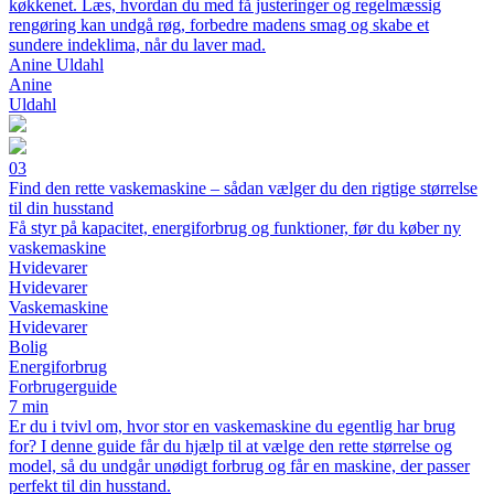
køkkenet. Læs, hvordan du med få justeringer og regelmæssig
rengøring kan undgå røg, forbedre madens smag og skabe et
sundere indeklima, når du laver mad.
Anine Uldahl
Anine
Uldahl
03
Find den rette vaskemaskine – sådan vælger du den rigtige størrelse
til din husstand
Få styr på kapacitet, energiforbrug og funktioner, før du køber ny
vaskemaskine
Hvidevarer
Hvidevarer
Vaskemaskine
Hvidevarer
Bolig
Energiforbrug
Forbrugerguide
7 min
Er du i tvivl om, hvor stor en vaskemaskine du egentlig har brug
for? I denne guide får du hjælp til at vælge den rette størrelse og
model, så du undgår unødigt forbrug og får en maskine, der passer
perfekt til din husstand.