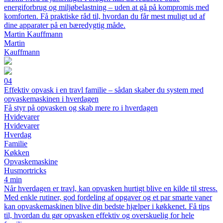
energiforbrug og miljøbelastning – uden at gå på kompromis med
komforten. Få praktiske råd til, hvordan du får mest muligt ud af
dine apparater på en bæredygtig måde.
Martin Kauffmann
Martin
Kauffmann
04
Effektiv opvask i en travl familie – sådan skaber du system med
opvaskemaskinen i hverdagen
Få styr på opvasken og skab mere ro i hverdagen
Hvidevarer
Hvidevarer
Hverdag
Familie
Køkken
Opvaskemaskine
Husmortricks
4 min
Når hverdagen er travl, kan opvasken hurtigt blive en kilde til stress.
Med enkle rutiner, god fordeling af opgaver og et par smarte vaner
kan opvaskemaskinen blive din bedste hjælper i køkkenet. Få tips
til, hvordan du gør opvasken effektiv og overskuelig for hele