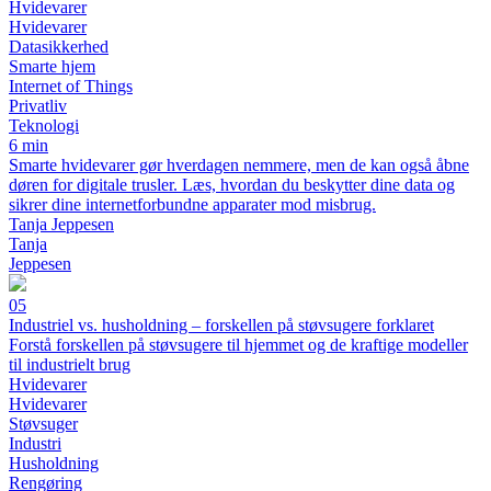
Hvidevarer
Hvidevarer
Datasikkerhed
Smarte hjem
Internet of Things
Privatliv
Teknologi
6 min
Smarte hvidevarer gør hverdagen nemmere, men de kan også åbne
døren for digitale trusler. Læs, hvordan du beskytter dine data og
sikrer dine internetforbundne apparater mod misbrug.
Tanja Jeppesen
Tanja
Jeppesen
05
Industriel vs. husholdning – forskellen på støvsugere forklaret
Forstå forskellen på støvsugere til hjemmet og de kraftige modeller
til industrielt brug
Hvidevarer
Hvidevarer
Støvsuger
Industri
Husholdning
Rengøring