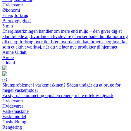
Hvidevarer
Økonomi
Energiforbrug
Bæredygtighed
5 min
Energimærkningen handler om mere end miljø – den giver dig et
klart billede af, hvordan en hvidevare påvirker både din økonomi og
dit energiforbrug over tid. Lær, hvordan du kan bruge energimærket
som et aktivt værktøj, når du vælger nye produkter til hjemmet.
Anine Uldahl
Anine
Uldahl
03
Skumproblemer i vaskemaskinen? Sådan undgår du at bruge for
meget vaskemiddel
Få styr på skummet og opnå en renere, mere effektiv tøjvask
Hvidevarer
Hvidevarer
Vaskemaskine
Vaskemiddel
Husholdning
Rengøring