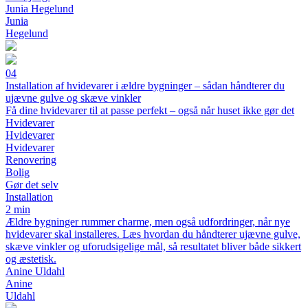
Junia Hegelund
Junia
Hegelund
04
Installation af hvidevarer i ældre bygninger – sådan håndterer du
ujævne gulve og skæve vinkler
Få dine hvidevarer til at passe perfekt – også når huset ikke gør det
Hvidevarer
Hvidevarer
Hvidevarer
Renovering
Bolig
Gør det selv
Installation
2 min
Ældre bygninger rummer charme, men også udfordringer, når nye
hvidevarer skal installeres. Læs hvordan du håndterer ujævne gulve,
skæve vinkler og uforudsigelige mål, så resultatet bliver både sikkert
og æstetisk.
Anine Uldahl
Anine
Uldahl