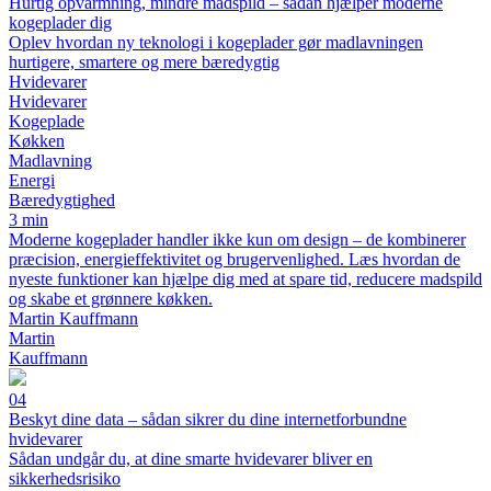
Hurtig opvarmning, mindre madspild – sådan hjælper moderne
kogeplader dig
Oplev hvordan ny teknologi i kogeplader gør madlavningen
hurtigere, smartere og mere bæredygtig
Hvidevarer
Hvidevarer
Kogeplade
Køkken
Madlavning
Energi
Bæredygtighed
3 min
Moderne kogeplader handler ikke kun om design – de kombinerer
præcision, energieffektivitet og brugervenlighed. Læs hvordan de
nyeste funktioner kan hjælpe dig med at spare tid, reducere madspild
og skabe et grønnere køkken.
Martin Kauffmann
Martin
Kauffmann
04
Beskyt dine data – sådan sikrer du dine internetforbundne
hvidevarer
Sådan undgår du, at dine smarte hvidevarer bliver en
sikkerhedsrisiko