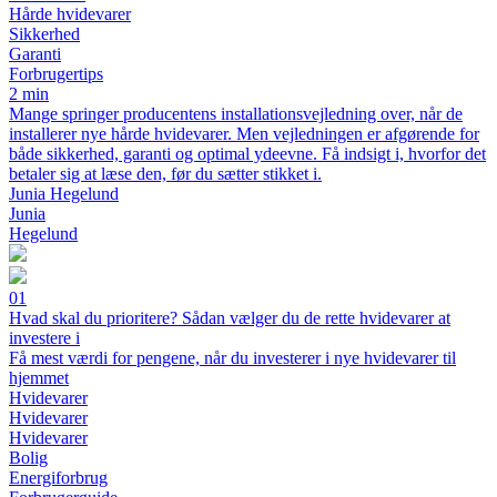
Hårde hvidevarer
Sikkerhed
Garanti
Forbrugertips
2 min
Mange springer producentens installationsvejledning over, når de
installerer nye hårde hvidevarer. Men vejledningen er afgørende for
både sikkerhed, garanti og optimal ydeevne. Få indsigt i, hvorfor det
betaler sig at læse den, før du sætter stikket i.
Junia Hegelund
Junia
Hegelund
01
Hvad skal du prioritere? Sådan vælger du de rette hvidevarer at
investere i
Få mest værdi for pengene, når du investerer i nye hvidevarer til
hjemmet
Hvidevarer
Hvidevarer
Hvidevarer
Bolig
Energiforbrug