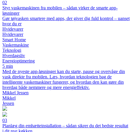
02
Styr vaskemaskinen fra mobilen – sådan virker de smarte app-
løsninger
Gør tøjvasken smartere med apps, der giver dig fuld kontrol – uanset
hvor du er
Hvidevarer
Hvidevarer
Smart Home
Vaskemaskine
Teknologi
Hverdagsliv
Energioptimering
5 min
Med de nyeste app-løsninger kan du starte, pause og overvåge din
vask direkte fra mobilen. Læs, hvordan teknologien bag de
intelligente vaskemaskiner fungerer, og hvordan den kan gøre din
hverdag både nemmere og mere energieffektiv.
Mikkel Jessen
Mikkel
Jessen
03
Planlæg din emhætteinstallation – sådan sikrer du det bedste resultat
i dit nye køkken