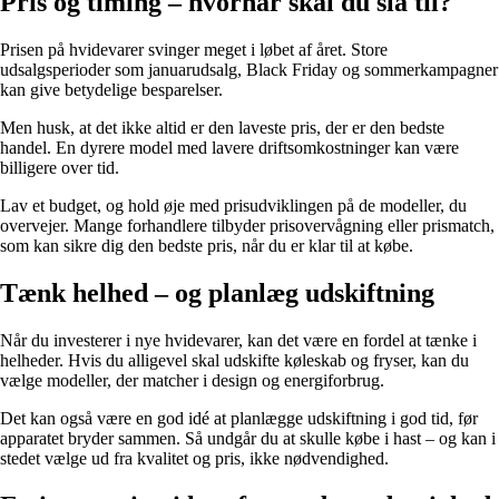
Pris og timing – hvornår skal du slå til?
Prisen på hvidevarer svinger meget i løbet af året. Store
udsalgsperioder som januarudsalg, Black Friday og sommerkampagner
kan give betydelige besparelser.
Men husk, at det ikke altid er den laveste pris, der er den bedste
handel. En dyrere model med lavere driftsomkostninger kan være
billigere over tid.
Lav et budget, og hold øje med prisudviklingen på de modeller, du
overvejer. Mange forhandlere tilbyder prisovervågning eller prismatch,
som kan sikre dig den bedste pris, når du er klar til at købe.
Tænk helhed – og planlæg udskiftning
Når du investerer i nye hvidevarer, kan det være en fordel at tænke i
helheder. Hvis du alligevel skal udskifte køleskab og fryser, kan du
vælge modeller, der matcher i design og energiforbrug.
Det kan også være en god idé at planlægge udskiftning i god tid, før
apparatet bryder sammen. Så undgår du at skulle købe i hast – og kan i
stedet vælge ud fra kvalitet og pris, ikke nødvendighed.