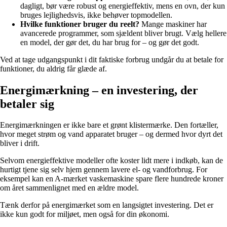
dagligt, bør være robust og energieffektiv, mens en ovn, der kun
bruges lejlighedsvis, ikke behøver topmodellen.
Hvilke funktioner bruger du reelt?
Mange maskiner har
avancerede programmer, som sjældent bliver brugt. Vælg hellere
en model, der gør det, du har brug for – og gør det godt.
Ved at tage udgangspunkt i dit faktiske forbrug undgår du at betale for
funktioner, du aldrig får glæde af.
Energimærkning – en investering, der
betaler sig
Energimærkningen er ikke bare et grønt klistermærke. Den fortæller,
hvor meget strøm og vand apparatet bruger – og dermed hvor dyrt det
bliver i drift.
Selvom energieffektive modeller ofte koster lidt mere i indkøb, kan de
hurtigt tjene sig selv hjem gennem lavere el- og vandforbrug. For
eksempel kan en A-mærket vaskemaskine spare flere hundrede kroner
om året sammenlignet med en ældre model.
Tænk derfor på energimærket som en langsigtet investering. Det er
ikke kun godt for miljøet, men også for din økonomi.